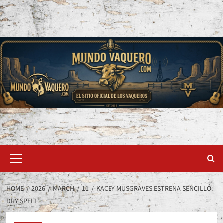
Skip
to
content
Primary
Menu
HOME
2026
MARCH
11
KACEY MUSGRAVES ESTRENA SENCILLO:
DRY SPELL