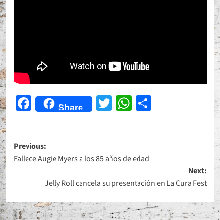
Facebook
Twitter
WhatsApp
Share
Share
Post
Previous:
Fallece Augie Myers a los 85 años de edad
navigation
Next:
Jelly Roll cancela su presentación en La Cura Fest