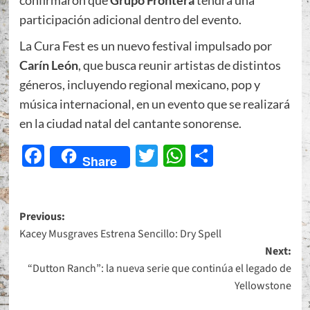
confirmaron que
Grupo Frontera
tendrá una
participación adicional dentro del evento.
La Cura Fest es un nuevo festival impulsado por
Carín León
, que busca reunir artistas de distintos
géneros, incluyendo regional mexicano, pop y
música internacional, en un evento que se realizará
en la ciudad natal del cantante sonorense.
Facebook
Twitter
WhatsApp
Share
Share
Post
Previous:
Kacey Musgraves Estrena Sencillo: Dry Spell
navigation
Next:
“Dutton Ranch”: la nueva serie que continúa el legado de
Yellowstone