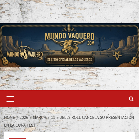
Skip
to
content
Primary
Menu
HOME
2026
MARCH
11
JELLY ROLL CANCELA SU PRESENTACIÓN
EN LA CURA FEST