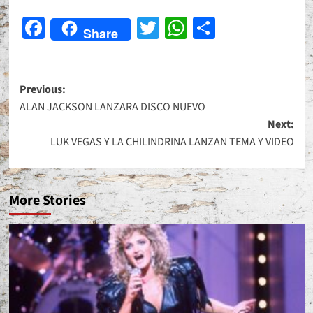
Facebook
Twitter
WhatsApp
Share
Share
Post
Previous:
ALAN JACKSON LANZARA DISCO NUEVO
navigation
Next:
LUK VEGAS Y LA CHILINDRINA LANZAN TEMA Y VIDEO
More Stories