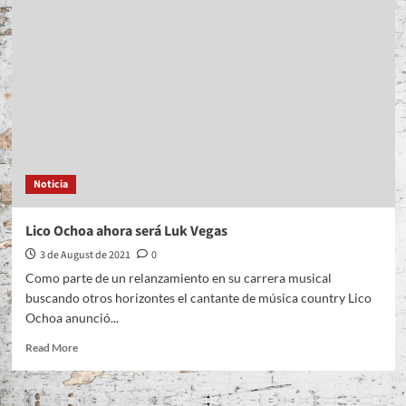
Y
LA
CHILINDRINA
LANZAN
TEMA
Y
VIDEO
Noticia
Lico Ochoa ahora será Luk Vegas
3 de August de 2021
0
Como parte de un relanzamiento en su carrera musical
buscando otros horizontes el cantante de música country Lico
Ochoa anunció...
Read
Read More
more
about
Lico