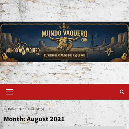
Skip
to
content
Primary
Menu
HOME
2021
AUGUST
Month:
August 2021