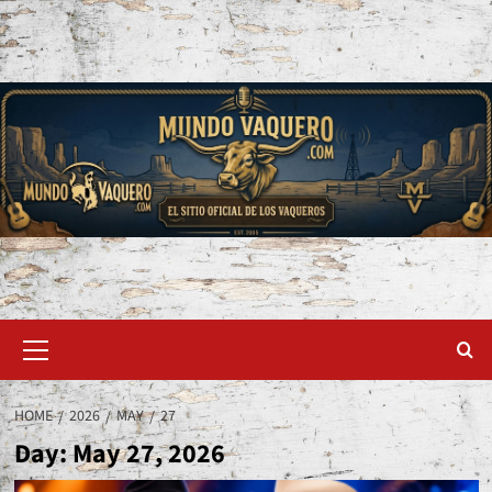
Skip
to
content
Primary
Menu
HOME
2026
MAY
27
Day:
May 27, 2026