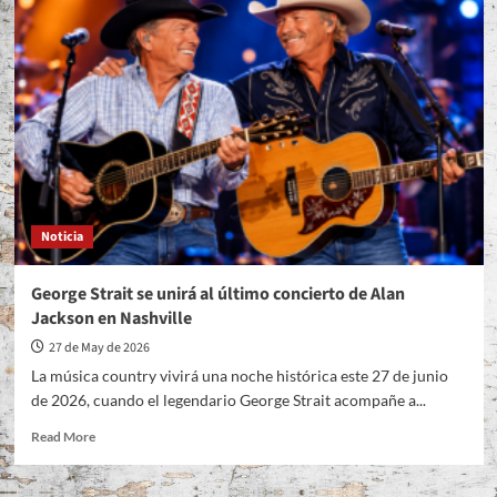
Noticia
George Strait se unirá al último concierto de Alan
Jackson en Nashville
27 de May de 2026
La música country vivirá una noche histórica este 27 de junio
de 2026, cuando el legendario George Strait acompañe a...
Read
Read More
more
about
George