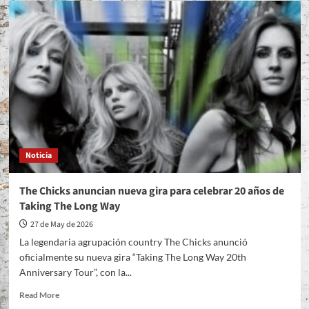
Strait
se
unirá
al
último
concierto
de
Alan
Jackson
en
Nashville
Noticia
The Chicks anuncian nueva gira para celebrar 20 años de
Taking The Long Way
27 de May de 2026
La legendaria agrupación country The Chicks anunció
oficialmente su nueva gira “Taking The Long Way 20th
Anniversary Tour”, con la...
Read
Read More
more