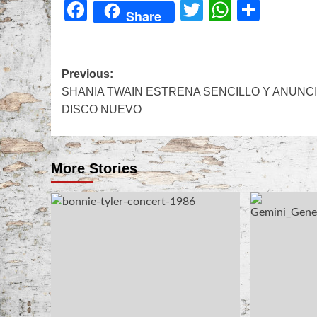
Facebook
Twitter
WhatsA
Share
Share
Post
Previous:
SHANIA TWAIN ESTRENA SENCILLO Y ANUNC
navigation
DISCO NUEVO
More Stories