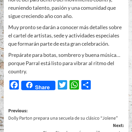
reuniendo talento, pasión y una comunidad que
sigue creciendo año con año.
Muy pronto se darán a conocer más detalles sobre
el cartel de artistas, sede y actividades especiales
que formarán parte de esta gran celebración.
Prepárate para botas, sombrero y buena música…
porque Parral está listo para vibrar al ritmo del
country.
Facebook
Twitter
WhatsApp
Share
Share
Post
Previous:
Dolly Parton prepara una secuela de su clásico “Jolene”
navigation
Next: