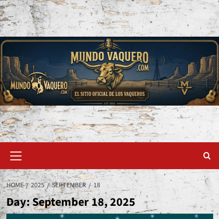
Skip
to
content
Primary
Menu
HOME
2025
SEPTEMBER
18
Day:
September 18, 2025