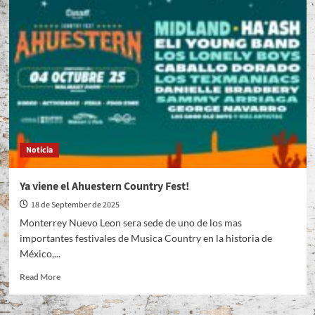
Noticia
Ya viene el Ahuestern Country Fest!
18 de September de 2025
Monterrey Nuevo Leon sera sede de uno de los mas
importantes festivales de Musica Country en la historia de
México,...
Read
Read More
more
about
Ya