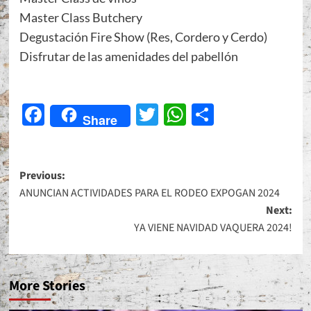
Master Class Butchery
Degustación Fire Show (Res, Cordero y Cerdo)
Disfrutar de las amenidades del pabellón
Facebook
Twitter
WhatsApp
Share
Share
Post
Previous:
ANUNCIAN ACTIVIDADES PARA EL RODEO EXPOGAN 2024
navigation
Next:
YA VIENE NAVIDAD VAQUERA 2024!
More Stories