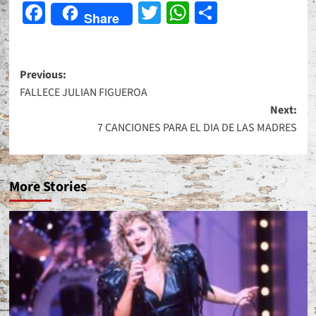
Facebook
Twitter
WhatsApp
Share
Share
Post
Previous:
FALLECE JULIAN FIGUEROA
navigation
Next:
7 CANCIONES PARA EL DIA DE LAS MADRES
More Stories