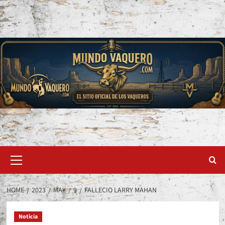
Skip
to
content
Primary
Menu
HOME
2023
MAY
9
FALLECIO LARRY MAHAN
Noticia