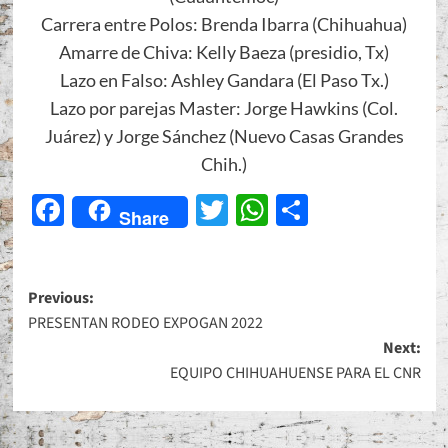
Carrera entre Polos: Brenda Ibarra (Chihuahua)
Amarre de Chiva: Kelly Baeza (presidio, Tx)
Lazo en Falso: Ashley Gandara (El Paso Tx.)
Lazo por parejas Master: Jorge Hawkins (Col.
Juárez) y Jorge Sánchez (Nuevo Casas Grandes
Chih.)
Facebook
Twitter
WhatsApp
Share
Share
Post
Previous:
PRESENTAN RODEO EXPOGAN 2022
navigation
Next:
EQUIPO CHIHUAHUENSE PARA EL CNR