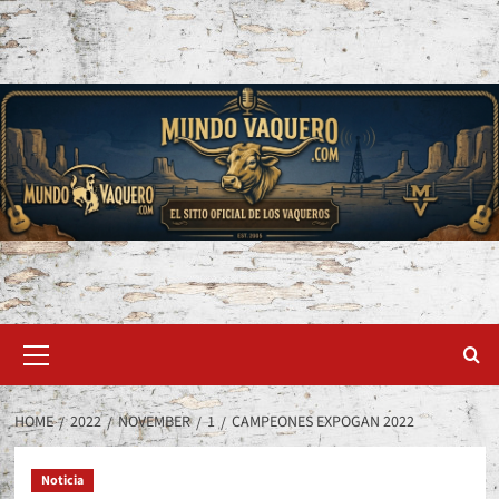
Skip
to
content
Primary
Menu
HOME
2022
NOVEMBER
1
CAMPEONES EXPOGAN 2022
Noticia