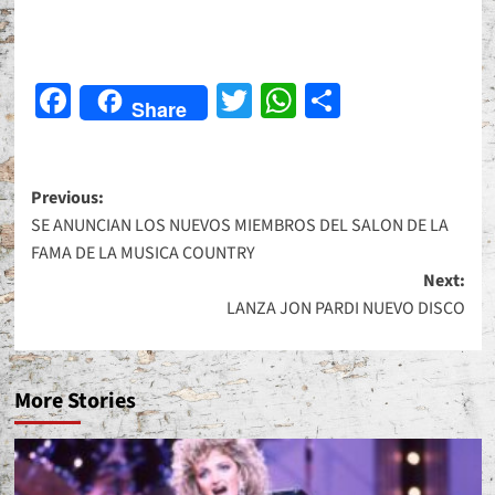
Facebook
Twitter
WhatsApp
Share
Share
Post
Previous:
SE ANUNCIAN LOS NUEVOS MIEMBROS DEL SALON DE LA
navigation
FAMA DE LA MUSICA COUNTRY
Next:
LANZA JON PARDI NUEVO DISCO
More Stories