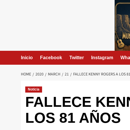
Skip
to
content
Inicio
Facebook
Twitter
Instagram
Wha
HOME
2020
MARCH
21
FALLECE KENNY ROGERS A LOS 8
Noticia
FALLECE KEN
LOS 81 AÑOS