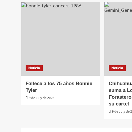
Noticia
Noticia
Fallece a los 75 años Bonnie
Chihuahu
Tyler
suma a Lo
Forastero
9 de July de 2026
su cartel
9 de July de 