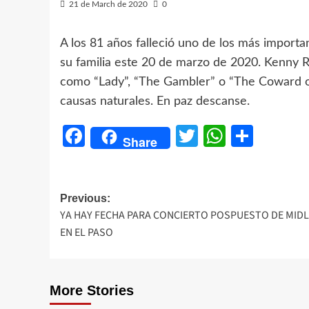
21 de March de 2020
0
A los 81 años falleció uno de los más import
su familia este 20 de marzo de 2020. Kenny
como “Lady”, “The Gambler” o “The Coward of
causas naturales. En paz descanse.
Facebook
Twitter
WhatsA
Share
Share
Post
Previous:
YA HAY FECHA PARA CONCIERTO POSPUESTO DE MID
navigation
EN EL PASO
More Stories