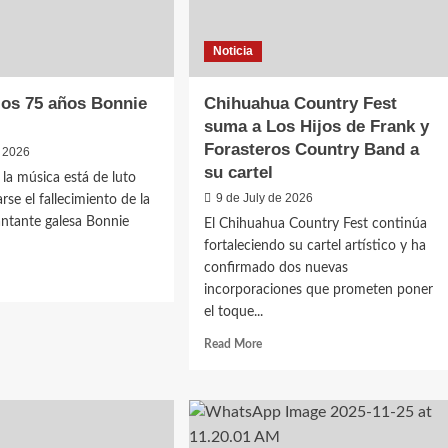
Noticia
 los 75 años Bonnie
Chihuahua Country Fest
suma a Los Hijos de Frank y
Forasteros Country Band a
e 2026
su cartel
la música está de luto
9 de July de 2026
rse el fallecimiento de la
antante galesa Bonnie
El Chihuahua Country Fest continúa
fortaleciendo su cartel artístico y ha
confirmado dos nuevas
d
incorporaciones que prometen poner
e
ut
el toque...
ece
Read
Read More
more
about
Chihuahua
s
Country
nie
Fest
r