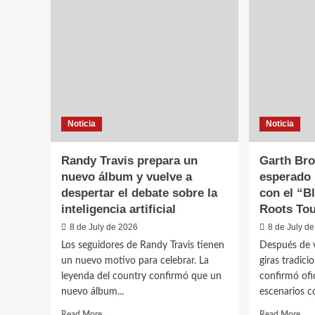
el
mundo
volvió
a
ponerse
botas
y
sombrero?
Noticia
Noticia
Randy Travis prepara un
Garth Bro
nuevo álbum y vuelve a
esperado 
despertar el debate sobre la
con el “B
inteligencia artificial
Roots To
8 de July de 2026
8 de July d
Los seguidores de Randy Travis tienen
Después de v
un nuevo motivo para celebrar. La
giras tradici
leyenda del country confirmó que un
confirmó ofi
nuevo álbum...
escenarios c
Read
Rea
Read More
Read More