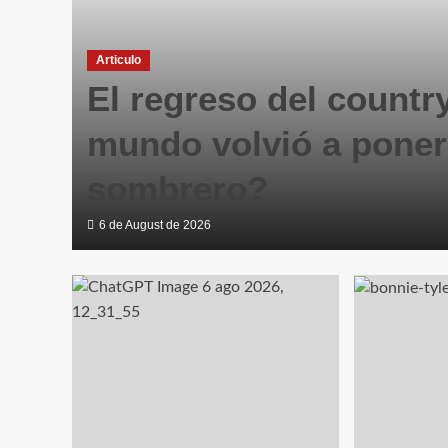
Articulo
con
El regreso del countr
mundo volvió a poner
sombrero?
6 de August de 2026