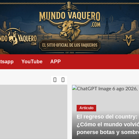
tsapp
YouTube
APP
Articulo
El regreso del country:
¿Cómo el mundo volvió
ponerse botas y sombr