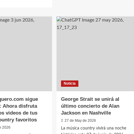
Cheyennes
e
Country
ut
Club
th
celebra
oks
19
ncia
años!
erado
reso
s
ame
Noticia
uero.com sigue
George Strait se unirá al
: Ahora disfruta
último concierto de Alan
ts
os videos de tus
Jackson en Nashville
r”
ountry favoritos
27 de May de 2026
e 2026
La música country vivirá una noche