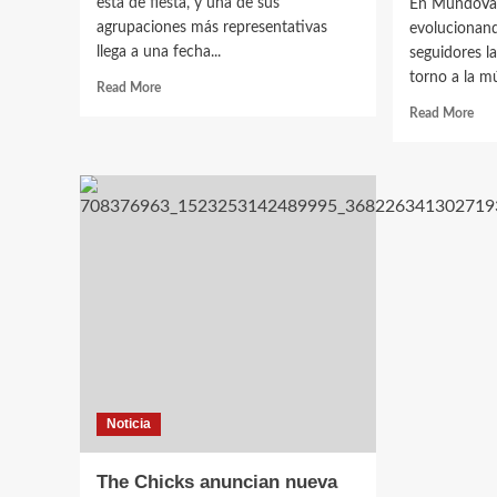
está de fiesta, y una de sus
En MundoVa
agrupaciones más representativas
evolucionand
llega a una fecha...
seguidores l
torno a la mú
Read
Read More
more
Rea
Read More
about
mor
Country
abo
Rio
Mun
celebra
sig
30
cre
años
Aho
llevando
disf
el
tam
Country
los
en
vid
español
de
por
tus
todo
arti
México
cou
Noticia
favo
The Chicks anuncian nueva