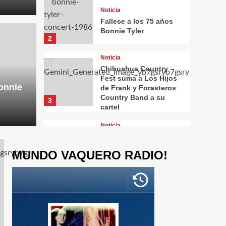
Noticia
Fallece a los 75 años
Bonnie Tyler
Noticia
2
Chi
Noticia
Los 
Chihuahua Country
Fest suma a Los Hijos
onnie
de Frank y Forasteros
 75 años Bonnie Tyler
Coun
Country Band a su
3
cartel
9 de July 
Noticia
Randy Travis prepara
un nuevo álbum y
MUNDO VAQUERO RADIO!
vuelve a despertar el
debate sobre la
4
inteligencia artificial
Noticia
Garth Brooks anuncia
su esperado regreso a
las giras con el “Blame