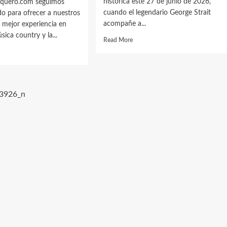
histórica este 27 de junio de 2026,
quero.com seguimos
cuando el legendario George Strait
o para ofrecer a nuestros
acompañe a...
a mejor experiencia en
sica country y la...
Read
Read More
more
d
about
e
George
ut
Strait
doVaquero.com
se
ue
unirá
ciendo:
al
ra
último
ruta
concierto
bién
de
Alan
eos
Jackson
en
Nashville
stas
ntry
ritos