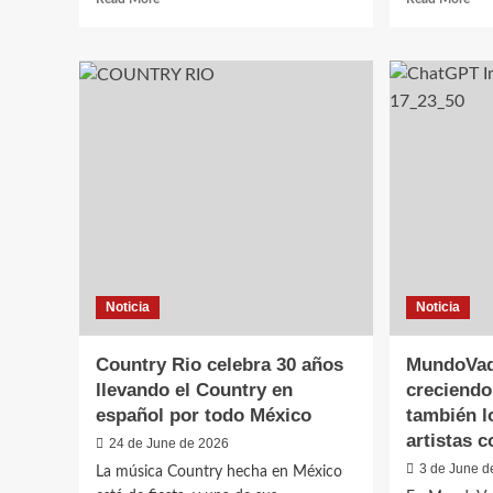
more
mor
about
abo
Randy
Gar
Travis
Bro
prepara
anu
un
su
nuevo
esp
álbum
reg
y
a
vuelve
las
a
gira
despertar
con
el
el
debate
“Bl
Noticia
Noticia
sobre
It
la
All
inteligencia
On
Country Rio celebra 30 años
MundoVaq
artificial
My
llevando el Country en
creciendo
Roo
español por todo México
también l
Tou
artistas c
24 de June de 2026
3 de June d
La música Country hecha en México