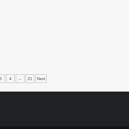
3
4
21
Next
…
ation