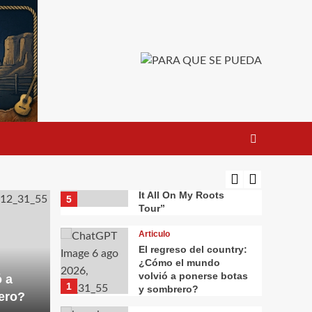
Country Band a su
3
cartel
Noticia
Randy Travis prepara
un nuevo álbum y
vuelve a despertar el
debate sobre la
4
inteligencia artificial
Noticia
Garth Brooks anuncia
su esperado regreso a
las giras con el “Blame
It All On My Roots
5
Tour”
Articulo
El regreso del country:
¿Cómo el mundo
volvió a ponerse botas
 a
1
y sombrero?
ero?