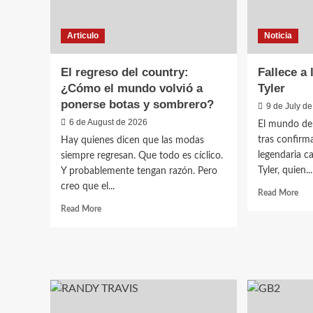
Articulo
Noticia
El regreso del country:
Fallece a
¿Cómo el mundo volvió a
Tyler
ponerse botas y sombrero?
9 de July d
6 de August de 2026
El mundo de 
tras confirma
Hay quienes dicen que las modas
legendaria c
siempre regresan. Que todo es cíclico.
Tyler, quien...
Y probablemente tengan razón. Pero
creo que el...
Rea
Read More
mor
Read
Read More
abo
more
Fall
about
a
El
los
regreso
75
del
año
country:
Bon
¿Cómo
Tyle