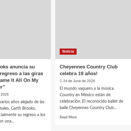
suma
a
Los
Hijos
de
Frank
y
Forasteros
Country
Noticia
Band
a
su
oks anuncia su
Cheyennes Country Club
cartel
regreso a las giras
celebra 19 años!
lame It All On My
24 de June de 2026
ur”
El mundo vaquero y la música
e 2026
Country en México están de
celebración. El reconocido ballet de
arios años alejado de las
baile Cheyennes Country Club...
onales, Garth Brooks,
cialmente su regreso a los
Read
Read More
on una...
more
about
d