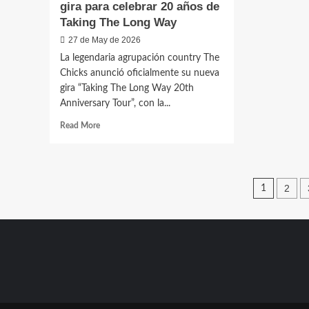
gira para celebrar 20 años de
Taking The Long Way
27 de May de 2026
La legendaria agrupación country The
Chicks anunció oficialmente su nueva
gira “Taking The Long Way 20th
Anniversary Tour”, con la...
Read
Read More
more
about
The
Chicks
Posts
2
1
anuncian
nueva
pagin
gira
para
celebrar
20
años
de
Taking
The